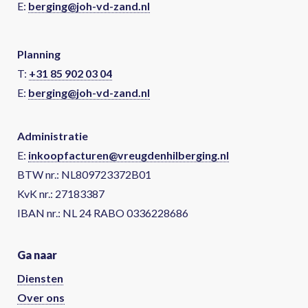
E:
berging@joh-vd-zand.nl
Planning
T:
+31 85 902 03 04
E:
berging@joh-vd-zand.nl
Administratie
E:
inkoopfacturen@vreugdenhilberging.nl
BTW nr.: NL809723372B01
KvK nr.: 27183387
IBAN nr.: NL 24 RABO 0336228686
Ga naar
Diensten
Over ons