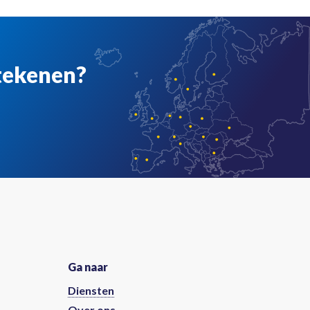
etekenen?
Ga naar
Diensten
Over ons