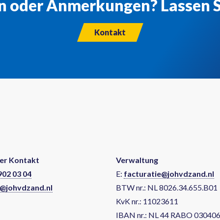
n oder Anmerkungen? Lassen Si
Kontakt
er Kontakt
Verwaltung
902 03 04
E:
facturatie@johvdzand.nl
@johvdzand.nl
BTW nr.: NL 8026.34.655.B01
KvK nr.: 11023611
IBAN nr.: NL 44 RABO 03040