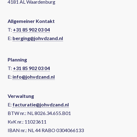
4181 AL Waardenburg
Allgemeiner Kontakt
T:
+31 85 902 03 04
E:
berging@johvdzand.nl
Planning
T:
+31 85 902 03 04
E:
info@johvdzand.nl
Verwaltung
E:
facturatie@johvdzand.nl
BTW nr.: NL 8026.34.655.B01
KvK nr.: 11023611
IBAN nr.: NL 44 RABO 0304066133